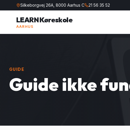
Silkeborgvej 26A, 8000 Aarhus C
21 56 35 52
LEARN Køreskole
AARHUS
GUIDE
Guide ikke fu