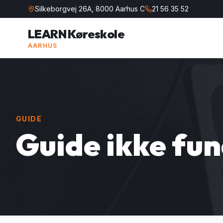
Silkeborgvej 26A, 8000 Aarhus C
21 56 35 52
LEARN Køreskole
AARHUS
GUIDE
Guide ikke fu