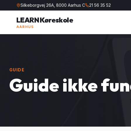
Silkeborgvej 26A, 8000 Aarhus C
21 56 35 52
LEARN Køreskole
AARHUS
GUIDE
Guide ikke fu