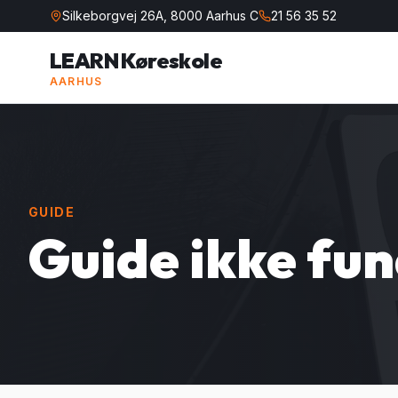
Silkeborgvej 26A, 8000 Aarhus C
21 56 35 52
LEARN Køreskole
AARHUS
GUIDE
Guide ikke fu