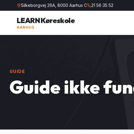
Silkeborgvej 26A, 8000 Aarhus C
21 56 35 52
LEARN Køreskole
AARHUS
GUIDE
Guide ikke fu