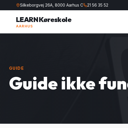
Silkeborgvej 26A, 8000 Aarhus C
21 56 35 52
LEARN Køreskole
AARHUS
GUIDE
Guide ikke fu