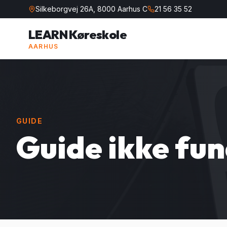
Silkeborgvej 26A, 8000 Aarhus C
21 56 35 52
LEARN Køreskole
AARHUS
GUIDE
Guide ikke fu