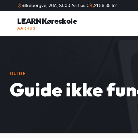
Silkeborgvej 26A, 8000 Aarhus C
21 56 35 52
LEARN Køreskole
AARHUS
GUIDE
Guide ikke fu